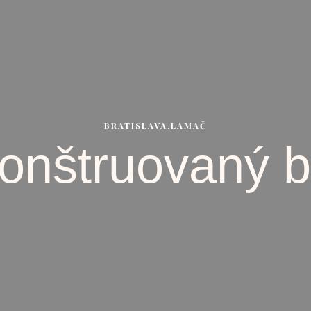
BRATISLAVA,LAMAČ
konštruovaný b