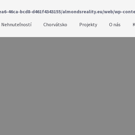
ea6-46ca-bcd8-d461f4343155/almondsreality.eu/web/wp-conte
 Nehnuteľností
Chorvátsko
Projekty
O nás