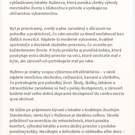
vyhľadávanej lokalite Ružinova, ktorá ponúka všetky výhody
mestského života s blízkosťou k prírode a vynikajúcou
občianskou vybavenosťou.
Byt je priestranný, svetlý a plne zariadený s dôrazom na
pohodlie a praktickosť, čo vám umožní sa ihneď nasťahovať bez
ďalších investícií. Nájdete tu moderné vybavenie, kvalitné
spotrebiče a dostatok úložného priestoru, čo oceníte pri
každodennom živote. K bytu prislúcha aj pivničná kobka, ktorá
poskytuje extra úložný priestor na veci, ktoré nechcete mať v
byte, ale zároveň ich potrebujete mať po ruke.
Ružinov je známy svojou výbornou infraštruktúrou – v okolí
nájdete množstvo obchodov, reštaurácií, kaviarní a všetkého,
čo potrebujete pre pohodlný život. Školy, škôlky, lekárne a
zdravotnícke zariadenia sú tiež v pešej dostupnosti, a zároveň
budete mať veľmi dobrú dopravnú dostupnosť do centra mesta
aj na obchvat.
Ak túžite po príjemnom bývaní v lokalite s kvalitným životným
štandardom, tento byt v Ružinove je ideálnou voľbou. Skvelá
príležitosť na investíciu do nehnuteľnosti, ktorá ponúka
komfort, výhodnú lokalitu a extra úložný priestor v podobe
pivničnej kobky. Neváhajte a dohodnite si obhliadku ešte dnes –