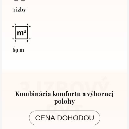
3 izby
69 m
3 IZBOVÝ
Kombinácia komfortu a výbornej
polohy
BYT
CENA DOHODOU