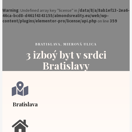
Warning
: Undefined array key "license" in
/data/8/a/8ab1ef13-2ea6-
46ca-bcd8-d461f4343155/almondsreality.eu/web/wp-
content/plugins/elementor-pro/license/api.php
on line
359
BRATISLAVA, MIEROVÁ ULICA
3 izboý byt v srdci
Bratislavy
Bratislava