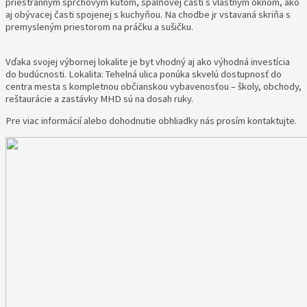
priestranným sprchovým kútom, spálňovej časti s vlastným oknom, ako
aj obývacej časti spojenej s kuchyňou. Na chodbe jr vstavaná skriňa s
premysleným priestorom na práčku a sušičku.
Vďaka svojej výbornej lokalite je byt vhodný aj ako výhodná investícia
do budúcnosti. Lokalita: Tehelná ulica ponúka skvelú dostupnosť do
centra mesta s kompletnou občianskou vybavenosťou – školy, obchody,
reštaurácie a zastávky MHD sú na dosah ruky.
Pre viac informácií alebo dohodnutie obhliadky nás prosím kontaktujte.