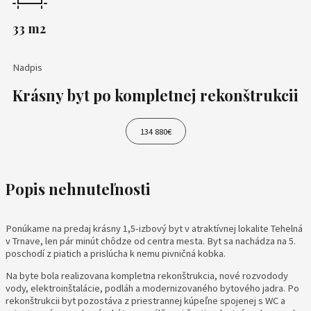
33 m2
Nadpis
Krásny byt po kompletnej rekonštrukcii
134 880€
Popis nehnuteľnosti
Ponúkame na predaj krásny 1,5-izbový byt v atraktívnej lokalite Tehelná
v Trnave, len pár minút chôdze od centra mesta. Byt sa nachádza na 5.
poschodí z piatich a prislúcha k nemu pivničná kobka.
Na byte bola realizovana kompletna rekonštrukcia, nové rozvodody
vody, elektroinštalácie, podláh a modernizovaného bytového jadra. Po
rekonštrukcii byt pozostáva z priestrannej kúpeľne spojenej s WC a