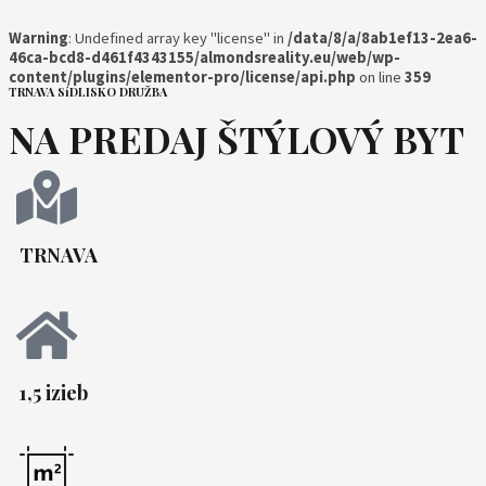
Warning
: Undefined array key "license" in
/data/8/a/8ab1ef13-2ea6-
46ca-bcd8-d461f4343155/almondsreality.eu/web/wp-
content/plugins/elementor-pro/license/api.php
on line
359
TRNAVA SíDLISKO DRUŽBA
NA PREDAJ ŠTÝLOVÝ BYT
TRNAVA
1,5 izieb