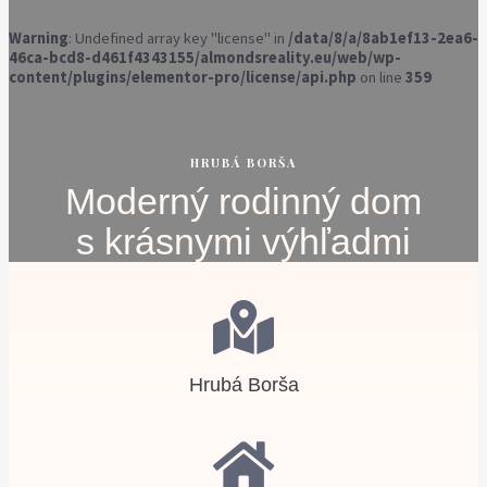
Warning
: Undefined array key "license" in
/data/8/a/8ab1ef13-2ea6-
46ca-bcd8-d461f4343155/almondsreality.eu/web/wp-
content/plugins/elementor-pro/license/api.php
on line
359
HRUBÁ BORŠA
Moderný rodinný dom
s krásnymi výhľadmi
Hrubá Borša