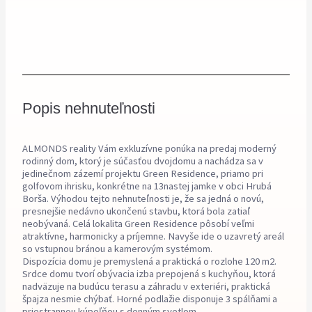
Popis nehnuteľnosti
ALMONDS reality Vám exkluzívne ponúka na predaj moderný
rodinný dom, ktorý je súčasťou dvojdomu a nachádza sa v
jedinečnom zázemí projektu Green Residence, priamo pri
golfovom ihrisku, konkrétne na 13nastej jamke v obci Hrubá
Borša. Výhodou tejto nehnuteľnosti je, že sa jedná o novú,
presnejšie nedávno ukončenú stavbu, ktorá bola zatiaľ
neobývaná. Celá lokalita Green Residence pôsobí veľmi
atraktívne, harmonicky a príjemne. Navyše ide o uzavretý areál
so vstupnou bránou a kamerovým systémom.
Dispozícia domu je premyslená a praktická o rozlohe 120 m2.
Srdce domu tvorí obývacia izba prepojená s kuchyňou, ktorá
nadväzuje na budúcu terasu a záhradu v exteriéri, praktická
špajza nesmie chýbať. Horné podlažie disponuje 3 spálňami a
priestrannou kúpeľňou s denným svetlom.