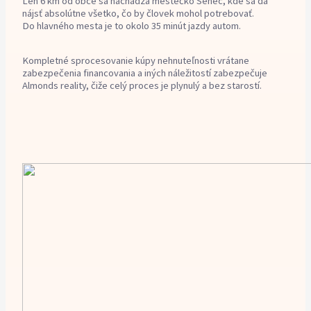
Len 6 km od obce sa nachádza mestečko Senec, kde sa dá
nájsť absolútne všetko, čo by človek mohol potrebovať.
Do hlavného mesta je to okolo 35 minút jazdy autom.
Kompletné sprocesovanie kúpy nehnuteľnosti vrátane
zabezpečenia financovania a iných náležitostí zabezpečuje
Almonds reality, čiže celý proces je plynulý a bez starostí.