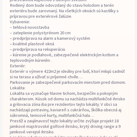
Rodinný dom bude odovzdaný do stavu holodom a terén
exteriéru bude zarovnaný. Na všetkých oknách sú kastlíky s
prípravou pre exteriérové žalúzie.
Vybavenie:
– tehlová novostavba
– zateplenie polystyrénom 20 cm
– predpríprava na alarm a kamerový systém
– kvalitné plastové okná
– predpríprava na rekuperáciu
– kúrenie je podlahové, zabezpečené elektrickým kotlom a
teplovodným kúrením .
Exteriér:
Exteriér o výmere 422m2 je ideálny pre ľudí, ktorí milujú sadnúť
si na terasu a užívať si príjemné chvíle…
Parkovanie je zabezpečené parkovacím miestom pred domom.
Lokalita:
Lokalita sa vyznačuje hlavne tichom, bezpečím a pokojným
charakterom. Kúsok od domu sa nachádza multifunkčné ihrisko
a grilovacia zóna iba pre rezidentov tejto lokality. V obci sa
nachádzajú potraviny, kaviareň s cukrárňou, škôlka obecná aj
súkromná, tenisové kurty, multifunkčná hala…
Prestíž a zaujímavosť tejto lokality určite zvýšuje projekt 18
jamkové majstrovské golfové ihrisko, krytý driving range a 9
jamkové verejné ihrisko.